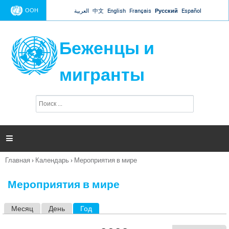
Jump to navigation
ООН
العربية
中文
English
Français
Русский
Español
Беженцы и
мигранты
П
Ф
о
о
и
р
с
к
м

а
п
Главная
›
Календарь
›
Мероприятия в мире
о
Вы
и
здесь
с
Мероприятия в мире
к
а
Месяц
День
Год
(активная вкладка)
Г
л