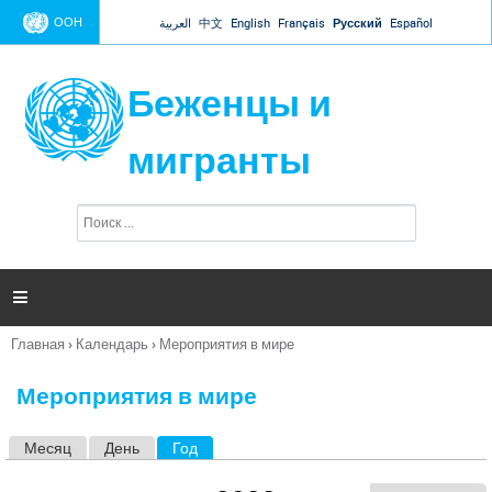
Jump to navigation
ООН
العربية
中文
English
Français
Русский
Español
Беженцы и
мигранты
П
Ф
о
о
и
р
с
к
м

а
п
Главная
›
Календарь
›
Мероприятия в мире
о
Вы
и
здесь
с
Мероприятия в мире
к
а
Месяц
День
Год
(активная вкладка)
Г
л