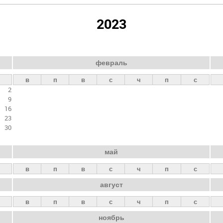
2023
февраль
в
п
в
с
ч
п
с
2
9
16
23
30
май
в
п
в
с
ч
п
с
август
в
п
в
с
ч
п
с
ноябрь