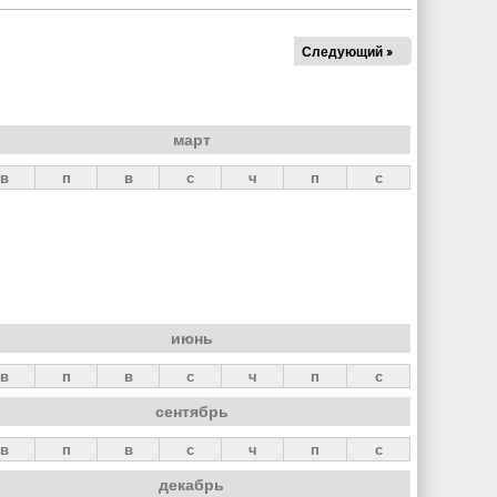
Следующий »
март
в
п
в
с
ч
п
с
июнь
в
п
в
с
ч
п
с
сентябрь
в
п
в
с
ч
п
с
декабрь