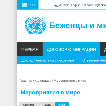
ООН
العربية
中文
English
Français
Русски
Беженцы и м
ПЕРВАЯ
ДОГОВОР О МИГРАЦИИ
Доклад Генерального секретаря
Ответные ме
Главная
›
Календарь
›
Мероприятия в мире
Вы
здесь
Мероприятия в мире
Г
Месяц
День
Год
(активная вкладка)