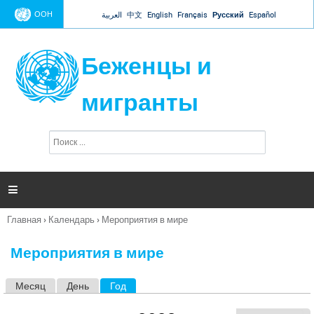
Jump to navigation
ООН
العربية
中文
English
Français
Русский
Español
Беженцы и
мигранты
П
Ф
о
о
и
р
с
к
м

а
п
Главная
›
Календарь
›
Мероприятия в мире
о
Вы
и
здесь
с
Мероприятия в мире
к
а
Месяц
День
Год
(активная вкладка)
Г
л