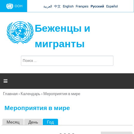
Jump to navigation
ООН
العربية
中文
English
Français
Русский
Español
Беженцы и
мигранты
П
Ф
о
о
и
р
с
к
м

а
п
Главная
›
Календарь
›
Мероприятия в мире
о
Вы
и
здесь
с
Мероприятия в мире
к
а
Месяц
День
Год
(активная вкладка)
Г
л