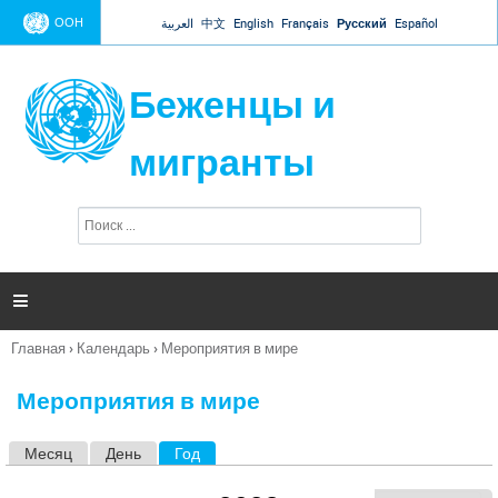
Jump to navigation
ООН
العربية
中文
English
Français
Русский
Español
Беженцы и
мигранты
П
Ф
о
о
и
р
с
к
м

а
п
Главная
›
Календарь
›
Мероприятия в мире
о
Вы
и
здесь
с
Мероприятия в мире
к
а
Месяц
День
Год
(активная вкладка)
Г
л