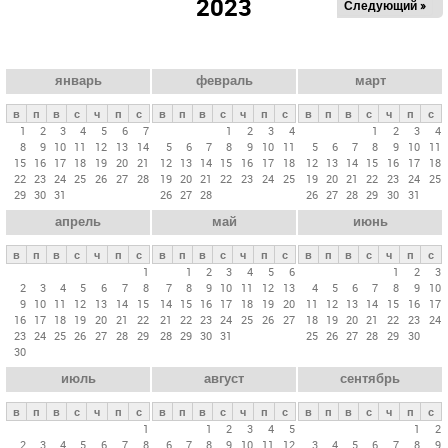
2023
Следующий »
а
в
н
ы
январь
февраль
март
е
в
п
в
с
ч
п
с
в
п
в
с
ч
п
с
в
п
в
с
ч
п
с
в
1
2
3
4
5
6
7
1
2
3
4
1
2
3
4
8
9
10
11
12
13
14
5
6
7
8
9
10
11
5
6
7
8
9
10
11
к
15
16
17
18
19
20
21
12
13
14
15
16
17
18
12
13
14
15
16
17
18
л
22
23
24
25
26
27
28
19
20
21
22
23
24
25
19
20
21
22
23
24
25
29
30
31
26
27
28
26
27
28
29
30
31
а
апрель
май
июнь
д
к
в
п
в
с
ч
п
с
в
п
в
с
ч
п
с
в
п
в
с
ч
п
с
и
1
1
2
3
4
5
6
1
2
3
2
3
4
5
6
7
8
7
8
9
10
11
12
13
4
5
6
7
8
9
10
9
10
11
12
13
14
15
14
15
16
17
18
19
20
11
12
13
14
15
16
17
16
17
18
19
20
21
22
21
22
23
24
25
26
27
18
19
20
21
22
23
24
23
24
25
26
27
28
29
28
29
30
31
25
26
27
28
29
30
30
июль
август
сентябрь
в
п
в
с
ч
п
с
в
п
в
с
ч
п
с
в
п
в
с
ч
п
с
1
1
2
3
4
5
1
2
2
3
4
5
6
7
8
6
7
8
9
10
11
12
3
4
5
6
7
8
9