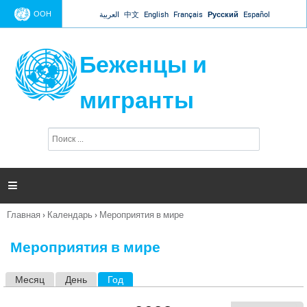
Jump to navigation
ООН
العربية
中文
English
Français
Русский
Español
Беженцы и
мигранты
П
Ф
о
о
и
р
с
к
м

а
п
Главная
›
Календарь
›
Мероприятия в мире
о
Вы
и
здесь
с
Мероприятия в мире
к
а
Месяц
День
Год
(активная вкладка)
Г
л