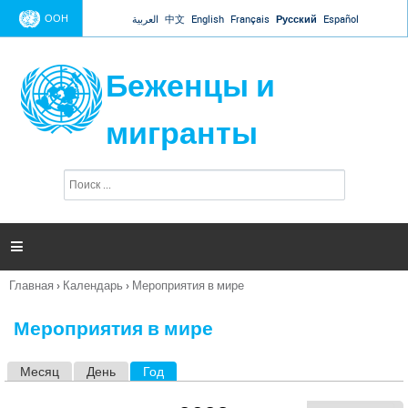
Jump to navigation
ООН
العربية
中文
English
Français
Русский
Español
Беженцы и
мигранты
П
Ф
о
о
и
р
с
к
м

а
п
Главная
›
Календарь
›
Мероприятия в мире
о
Вы
и
здесь
с
Мероприятия в мире
к
а
Месяц
День
Год
(активная вкладка)
Г
л