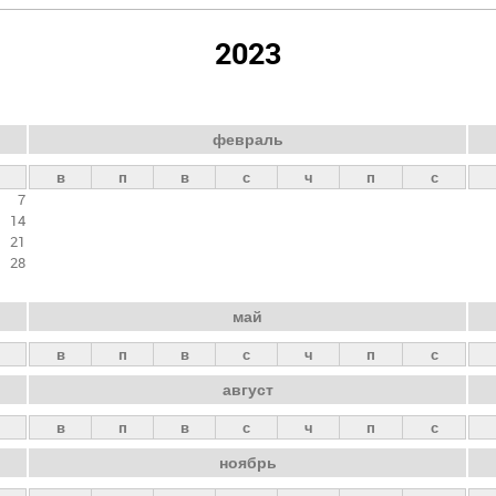
2023
февраль
в
п
в
с
ч
п
с
7
14
21
28
май
в
п
в
с
ч
п
с
август
в
п
в
с
ч
п
с
ноябрь