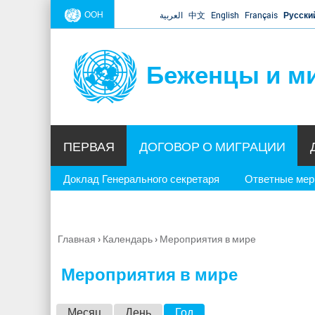
ООН
العربية
中文
English
Français
Русски
Беженцы и м
ПЕРВАЯ
ДОГОВОР О МИГРАЦИИ
Доклад Генерального секретаря
Ответные ме
Главная
›
Календарь
›
Мероприятия в мире
Вы
здесь
Мероприятия в мире
Г
Месяц
День
Год
(активная вкладка)