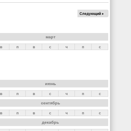
Следующий »
март
в
п
в
с
ч
п
с
июнь
в
п
в
с
ч
п
с
сентябрь
в
п
в
с
ч
п
с
декабрь