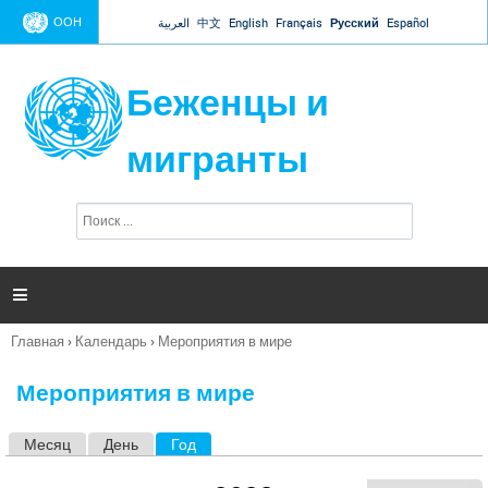
Jump to navigation
ООН
العربية
中文
English
Français
Русский
Español
Беженцы и
мигранты
П
Ф
о
о
и
р
с
к
м

а
п
Главная
›
Календарь
›
Мероприятия в мире
о
Вы
и
здесь
с
Мероприятия в мире
к
а
Месяц
День
Год
(активная вкладка)
Г
л