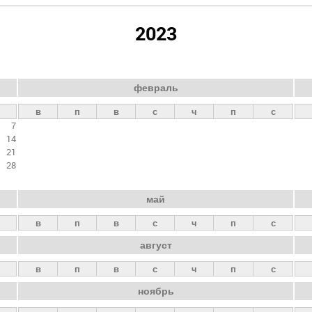
2023
февраль
в
п
в
с
ч
п
с
7
14
21
28
май
в
п
в
с
ч
п
с
август
в
п
в
с
ч
п
с
ноябрь