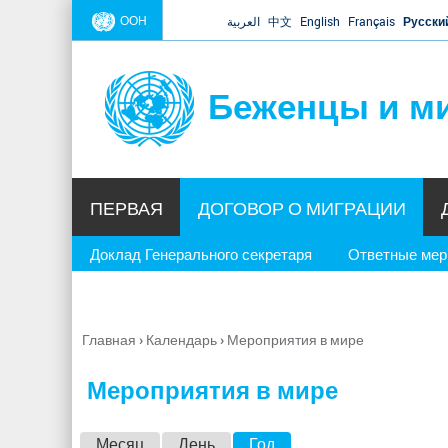
ООН
العربية
中文
English
Français
Русски
Беженцы и м
ПЕРВАЯ
ДОГОВОР О МИГРАЦИИ
Доклад Генерального секретаря
Ответные ме
Главная
›
Календарь
›
Мероприятия в мире
Вы
здесь
Мероприятия в мире
Г
Месяц
День
Год
(активная вкладка)