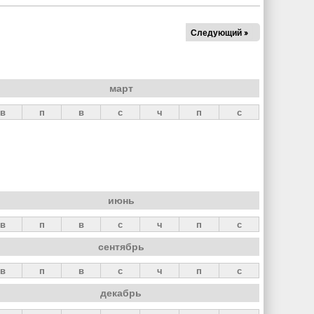
Следующий »
март
в
п
в
с
ч
п
с
июнь
в
п
в
с
ч
п
с
сентябрь
в
п
в
с
ч
п
с
декабрь