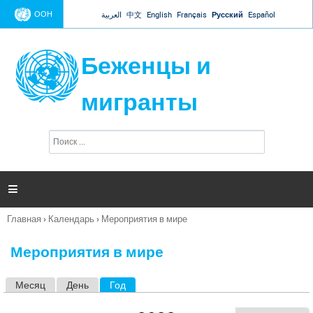
Jump to navigation
ООН
العربية
中文
English
Français
Русский
Español
Беженцы и
мигранты
П
Ф
о
о
и
р
с
к
м

а
п
Главная
›
Календарь
›
Мероприятия в мире
о
Вы
и
здесь
с
Мероприятия в мире
к
а
Месяц
День
Год
(активная вкладка)
Г
л