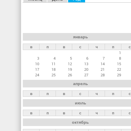
л
а
в
н
январь
ы
в
п
в
с
ч
п
с
е
1
в
3
4
5
6
7
8
к
10
11
12
13
14
15
17
18
19
20
21
22
л
24
25
26
27
28
29
а
апрель
д
в
п
в
с
ч
п
с
к
июль
и
в
п
в
с
ч
п
с
октябрь