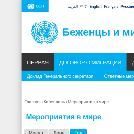
ООН
العربية
中文
English
Français
Русски
Беженцы и м
ПЕРВАЯ
ДОГОВОР О МИГРАЦИИ
Доклад Генерального секретаря
Ответные ме
Главная
›
Календарь
›
Мероприятия в мире
Вы
здесь
Мероприятия в мире
Г
Месяц
День
Год
(активная вкладка)