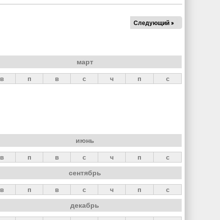
Следующий »
март
в
п
в
с
ч
п
с
июнь
в
п
в
с
ч
п
с
сентябрь
в
п
в
с
ч
п
с
декабрь