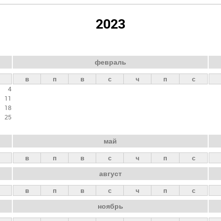
2023
февраль
в
п
в
с
ч
п
с
4
11
18
25
май
в
п
в
с
ч
п
с
август
в
п
в
с
ч
п
с
ноябрь