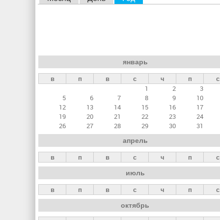
л
а
в
н
январь
ы
в
п
в
с
ч
п
с
е
1
2
3
в
5
6
7
8
9
10
к
12
13
14
15
16
17
19
20
21
22
23
24
л
26
27
28
29
30
31
а
апрель
д
в
п
в
с
ч
п
с
к
июль
и
в
п
в
с
ч
п
с
октябрь