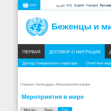
ООН
العربية
中文
English
Français
Русски
Беженцы и м
ПЕРВАЯ
ДОГОВОР О МИГРАЦИИ
Доклад Генерального секретаря
Ответные ме
Главная
›
Календарь
›
Мероприятия в мире
Вы
здесь
Мероприятия в мире
Г
Месяц
День
Год
(активная вкладка)