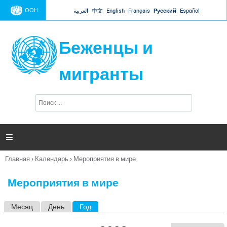
Jump to navigation
ООН
العربية
中文
English
Français
Русский
Español
Беженцы и
мигранты
П
Ф
о
о
и
р
с
к
м

а
п
Главная
›
Календарь
›
Мероприятия в мире
о
Вы
и
здесь
с
Мероприятия в мире
к
а
Месяц
День
Год
(активная вкладка)
Г
л