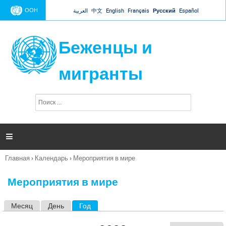
Jump to navigation
ООН
العربية
中文
English
Français
Русский
Español
Беженцы и
мигранты
П
Ф
о
о
и
р
с
к
м

а
п
Главная
›
Календарь
›
Мероприятия в мире
о
Вы
и
здесь
с
Мероприятия в мире
к
а
Месяц
День
Год
(активная вкладка)
Г
л