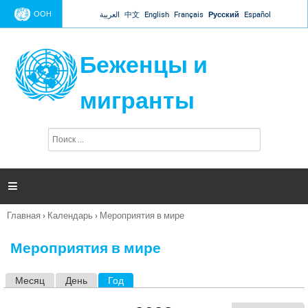
Jump to navigation
ООН
العربية
中文
English
Français
Русский
Español
Беженцы и
мигранты
П
Ф
о
о
и
р
с
к
м

а
п
Главная
›
Календарь
›
Мероприятия в мире
о
Вы
и
здесь
с
Мероприятия в мире
к
а
Месяц
День
Год
(активная вкладка)
Г
л