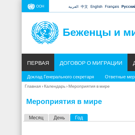
ООН
العربية
中文
English
Français
Русски
Беженцы и м
ПЕРВАЯ
ДОГОВОР О МИГРАЦИИ
Доклад Генерального секретаря
Ответные ме
Главная
›
Календарь
›
Мероприятия в мире
Вы
здесь
Мероприятия в мире
Г
Месяц
День
Год
(активная вкладка)
л
а