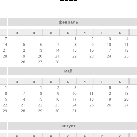
февраль
в
п
в
с
ч
п
с
7
1
2
3
4
14
5
6
7
8
9
10
11
21
12
13
14
15
16
17
18
28
19
20
21
22
23
24
25
26
27
28
май
в
п
в
с
ч
п
с
1
1
2
3
4
5
6
8
7
8
9
10
11
12
13
15
14
15
16
17
18
19
20
22
21
22
23
24
25
26
27
29
28
29
30
31
август
в
п
в
с
ч
п
с