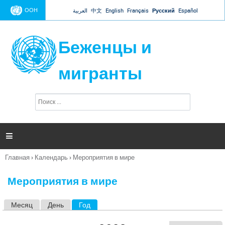
Jump to navigation
ООН
العربية
中文
English
Français
Русский
Español
Беженцы и
мигранты
П
Ф
о
о
и
р
с
к
м

а
п
Главная
›
Календарь
›
Мероприятия в мире
о
Вы
и
здесь
с
Мероприятия в мире
к
а
Месяц
День
Год
(активная вкладка)
Г
л