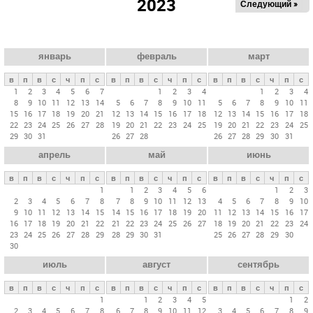
2023
Следующий »
а
в
н
ы
январь
февраль
март
е
в
п
в
с
ч
п
с
в
п
в
с
ч
п
с
в
п
в
с
ч
п
с
в
1
2
3
4
5
6
7
1
2
3
4
1
2
3
4
8
9
10
11
12
13
14
5
6
7
8
9
10
11
5
6
7
8
9
10
11
к
15
16
17
18
19
20
21
12
13
14
15
16
17
18
12
13
14
15
16
17
18
л
22
23
24
25
26
27
28
19
20
21
22
23
24
25
19
20
21
22
23
24
25
29
30
31
26
27
28
26
27
28
29
30
31
а
апрель
май
июнь
д
к
в
п
в
с
ч
п
с
в
п
в
с
ч
п
с
в
п
в
с
ч
п
с
и
1
1
2
3
4
5
6
1
2
3
2
3
4
5
6
7
8
7
8
9
10
11
12
13
4
5
6
7
8
9
10
9
10
11
12
13
14
15
14
15
16
17
18
19
20
11
12
13
14
15
16
17
16
17
18
19
20
21
22
21
22
23
24
25
26
27
18
19
20
21
22
23
24
23
24
25
26
27
28
29
28
29
30
31
25
26
27
28
29
30
30
июль
август
сентябрь
в
п
в
с
ч
п
с
в
п
в
с
ч
п
с
в
п
в
с
ч
п
с
1
1
2
3
4
5
1
2
2
3
4
5
6
7
8
6
7
8
9
10
11
12
3
4
5
6
7
8
9