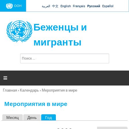
Jump to navigation
ООН
العربية
中文
English
Français
Русский
Español
Беженцы и
мигранты
П
Ф
о
о
и
р
с
к
м

а
п
Главная
›
Календарь
›
Мероприятия в мире
о
Вы
и
здесь
с
Мероприятия в мире
к
а
Месяц
День
Год
(активная вкладка)
Г
л