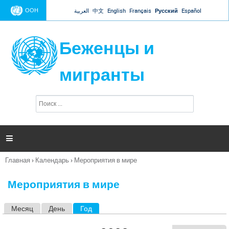
Jump to navigation
ООН
العربية
中文
English
Français
Русский
Español
Беженцы и
мигранты
П
Ф
о
о
и
р
с
к
м

а
п
Главная
›
Календарь
›
Мероприятия в мире
о
Вы
и
здесь
с
Мероприятия в мире
к
а
Месяц
День
Год
(активная вкладка)
Г
л