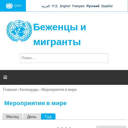
Jump to navigation
ООН
العربية
中文
English
Français
Русский
Español
Беженцы и
мигранты
П
Ф
о
о
и
р
с
к
м

а
п
Главная
›
Календарь
›
Мероприятия в мире
о
Вы
и
здесь
с
Мероприятия в мире
к
а
Месяц
День
Год
(активная вкладка)
Г
л