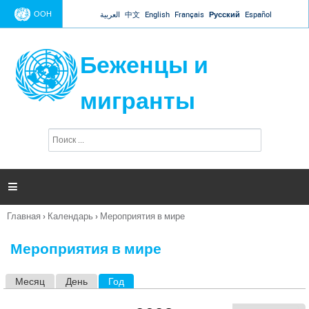
Jump to navigation
ООН
العربية
中文
English
Français
Русский
Español
Беженцы и
мигранты
П
Ф
о
о
и
р
с
к
м

а
п
Главная
›
Календарь
›
Мероприятия в мире
о
Вы
и
здесь
с
Мероприятия в мире
к
а
Месяц
День
Год
(активная вкладка)
Г
л