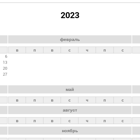
2023
февраль
в
п
в
с
ч
п
с
6
13
20
27
май
в
п
в
с
ч
п
с
август
в
п
в
с
ч
п
с
ноябрь