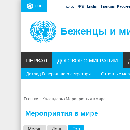
ООН
العربية
中文
English
Français
Русски
Беженцы и м
ПЕРВАЯ
ДОГОВОР О МИГРАЦИИ
Доклад Генерального секретаря
Ответные ме
Главная
›
Календарь
›
Мероприятия в мире
Вы
здесь
Мероприятия в мире
Г
Месяц
День
Год
(активная вкладка)