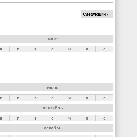
Следующий »
март
в
п
в
с
ч
п
с
июнь
в
п
в
с
ч
п
с
сентябрь
в
п
в
с
ч
п
с
декабрь