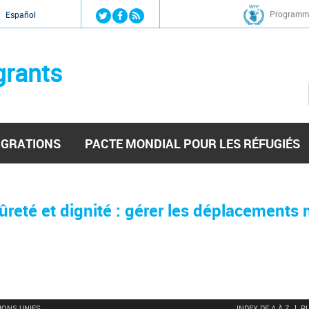
Jump to navigation
Programme
Español
grants
IGRATIONS
PACTE MONDIAL POUR LES RÉFUGIÉS
ûreté et dignité : gérer les déplacements 
IONS UNIES
INDEX DE A À Z
PL