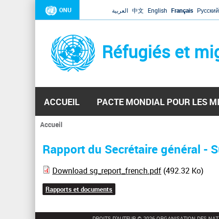
ONU
العربية
中文
English
Français
Русский
Réfugiés et mi
ACCUEIL
PACTE MONDIAL POUR LES M
Accueil
Vous
êtes
Rapport du Secrétaire général - S
ici
Download sg_report_french.pdf
(492.32 Ko)
Rapports et documents
DROITS D'AUTEUR © 2026 ORGANISATION DES NAT