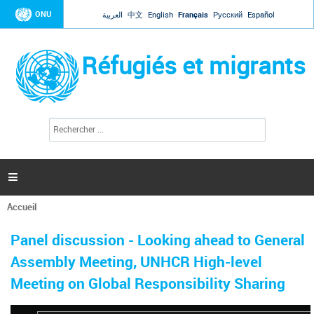
Jump to navigation
ONU
العربية
中文
English
Français
Русский
Español
Réfugiés et migrants
R
F
e
o
c
r
h
e
m
r

u
c
l
h
Accueil
a
e
Vous
r
i
êtes
r
Panel discussion - Looking ahead to General
ici
e
Assembly Meeting, UNHCR High-level
d
e
Meeting on Global Responsibility Sharing
r
e