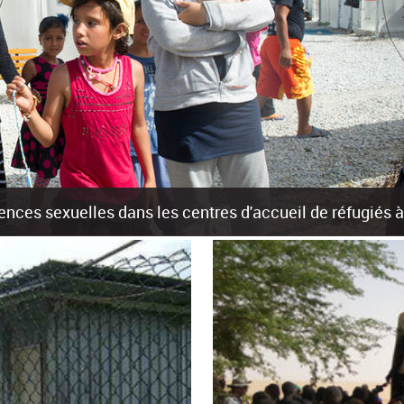
olences sexuelles dans les centres d'accueil de réfugiés
rants sur les îles grecques est source de violences et de harcèlement se