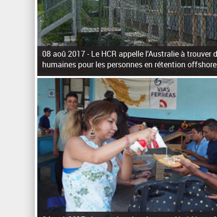
08 aoû 2017 -
Le HCR appelle l'Australie à trouver 
humaines pour les personnes en rétention offshore
P
a
g
e
s