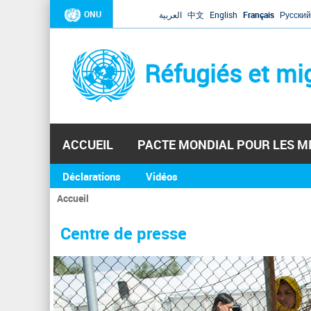
ONU
العربية
中文
English
Français
Русский
Réfugiés et mi
ACCUEIL
PACTE MONDIAL POUR LES M
Déclarations
Vidéos
Accueil
Vous
êtes
Centre de presse
ici