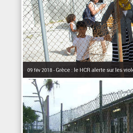
Grèce : le HCR alerte sur les vi
09 fév 2018 -
La surpopulation des centres d'accueil de réfugiés et mig
Unies pour