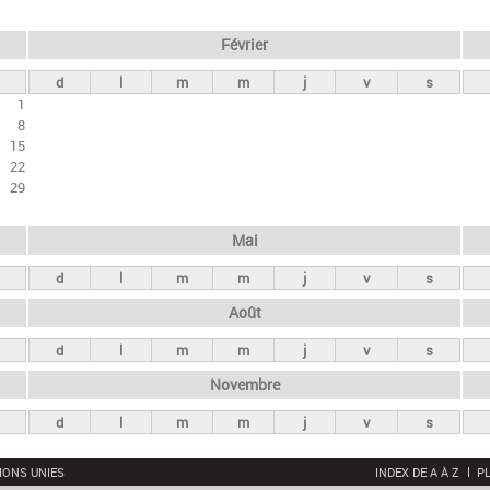
Février
d
l
m
m
j
v
s
1
8
15
22
29
Mai
d
l
m
m
j
v
s
Août
d
l
m
m
j
v
s
Novembre
d
l
m
m
j
v
s
IONS UNIES
INDEX DE A À Z
PL