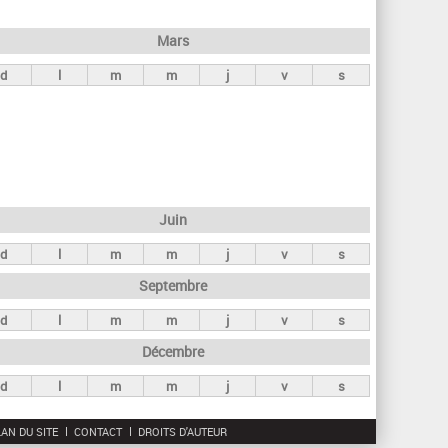
h
e
Mars
r
d
l
m
m
j
v
s
c
h
e
Juin
d
l
m
m
j
v
s
Septembre
d
l
m
m
j
v
s
Décembre
d
l
m
m
j
v
s
AN DU SITE
CONTACT
DROITS D'AUTEUR