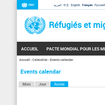
ONU
العربية
中文
English
Français
Русский
Réfugiés et mi
ACCUEIL
PACTE MONDIAL POUR LES M
Accueil
›
Calendrier
›
Events calendar
Vous
êtes
Events calendar
ici
O
Mois
Jour
Année
(onglet actif)
n
g
l