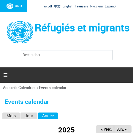
Jump to navigation
ONU
العربية
中文
English
Français
Русский
Español
Réfugiés et migrants
R
F
e
o
c
r
h
e
m
r

u
c
l
h
Accueil
›
Calendrier
›
Events calendar
a
e
Vous
r
i
êtes
r
Events calendar
ici
e
d
Mois
Jour
Année
(onglet actif)
O
e
r
n
e
2025
« Préc.
Suiv. »
g