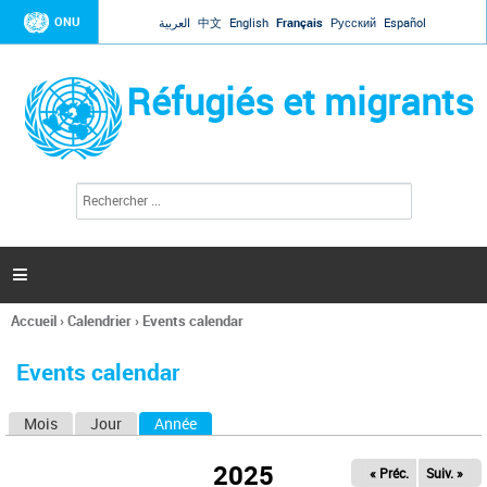
Jump to navigation
ONU
العربية
中文
English
Français
Русский
Español
Réfugiés et migrants
R
F
e
o
c
r
h
e
m
r

u
c
l
h
Accueil
›
Calendrier
›
Events calendar
a
e
Vous
r
i
êtes
r
Events calendar
ici
e
d
Mois
Jour
Année
(onglet actif)
O
e
r
n
e
2025
« Préc.
Suiv. »
g