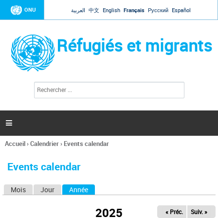
Jump to navigation
ONU
العربية
中文
English
Français
Русский
Español
Réfugiés et migrants
R
F
e
o
c
r
h
e
m
r

u
c
l
h
Accueil
›
Calendrier
›
Events calendar
a
e
Vous
r
i
êtes
r
Events calendar
ici
e
d
Mois
Jour
Année
(onglet actif)
O
e
r
n
e
2025
« Préc.
Suiv. »
g