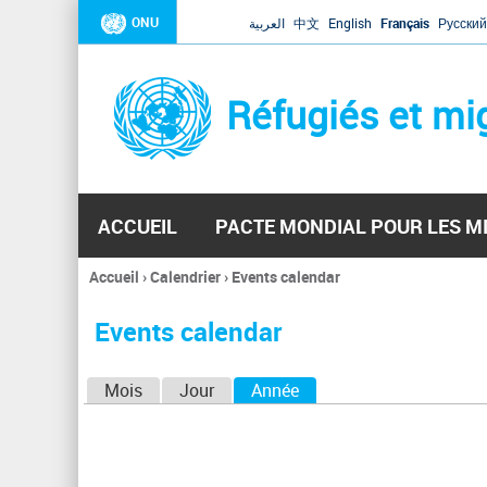
ONU
العربية
中文
English
Français
Русский
Réfugiés et mi
ACCUEIL
PACTE MONDIAL POUR LES M
Accueil
›
Calendrier
›
Events calendar
Vous
êtes
Events calendar
ici
O
Mois
Jour
Année
(onglet actif)
n
g
l