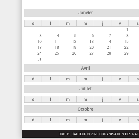
e
Janvier
t
d
l
m
m
j
v
s
s
1
p
3
4
5
6
7
8
r
10
11
12
13
14
15
17
18
19
20
21
22
i
24
25
26
27
28
29
n
31
c
Avril
i
d
l
m
m
j
v
s
p
Juillet
a
d
l
m
m
j
v
s
u
Octobre
x
d
l
m
m
j
v
s
DROITS D'AUTEUR © 2026 ORGANISATION DES NAT