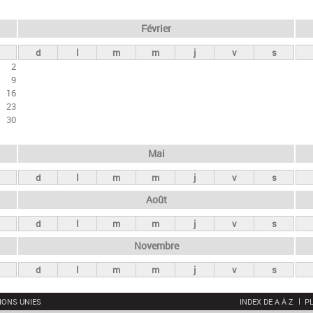
Février
d
l
m
m
j
v
s
2
9
16
23
30
Mai
d
l
m
m
j
v
s
Août
d
l
m
m
j
v
s
Novembre
d
l
m
m
j
v
s
IONS UNIES
INDEX DE A À Z
PL