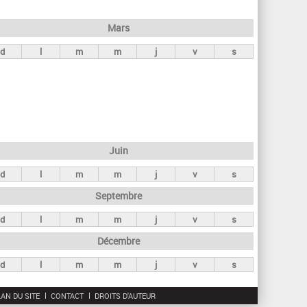
h
e
Mars
r
d
l
m
m
j
v
s
c
h
e
Juin
d
l
m
m
j
v
s
Septembre
d
l
m
m
j
v
s
Décembre
d
l
m
m
j
v
s
AN DU SITE
CONTACT
DROITS D'AUTEUR