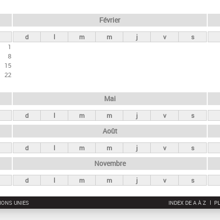
Février
d
l
m
m
j
v
s
1
8
15
22
Mai
d
l
m
m
j
v
s
Août
d
l
m
m
j
v
s
Novembre
d
l
m
m
j
v
s
IONS UNIES
INDEX DE A À Z
PL