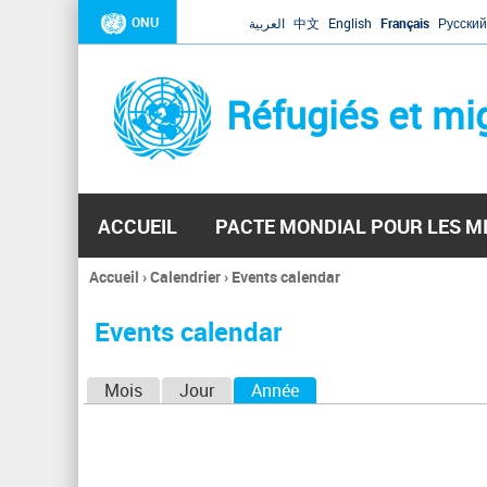
ONU
العربية
中文
English
Français
Русский
Réfugiés et mi
ACCUEIL
PACTE MONDIAL POUR LES M
Accueil
›
Calendrier
›
Events calendar
Vous
êtes
Events calendar
ici
O
Mois
Jour
Année
(onglet actif)
n
g
l