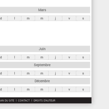
h
e
Mars
r
d
l
m
m
j
v
s
c
h
e
Juin
d
l
m
m
j
v
s
Septembre
d
l
m
m
j
v
s
Décembre
d
l
m
m
j
v
s
AN DU SITE
CONTACT
DROITS D'AUTEUR