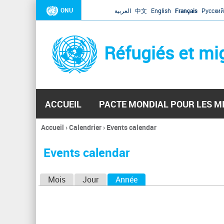
ONU
العربية
中文
English
Français
Русский
Réfugiés et mi
ACCUEIL
PACTE MONDIAL POUR LES M
Accueil
›
Calendrier
›
Events calendar
Vous
êtes
Events calendar
ici
O
Mois
Jour
Année
(onglet actif)
n
g
l