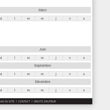
h
e
Mars
r
d
l
m
m
j
v
s
c
h
e
Juin
d
l
m
m
j
v
s
Septembre
d
l
m
m
j
v
s
Décembre
d
l
m
m
j
v
s
AN DU SITE
CONTACT
DROITS D'AUTEUR