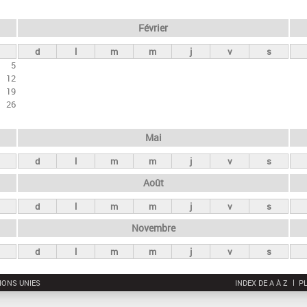
Février
d
l
m
m
j
v
s
5
12
19
26
Mai
d
l
m
m
j
v
s
Août
d
l
m
m
j
v
s
Novembre
d
l
m
m
j
v
s
IONS UNIES
INDEX DE A À Z
PL