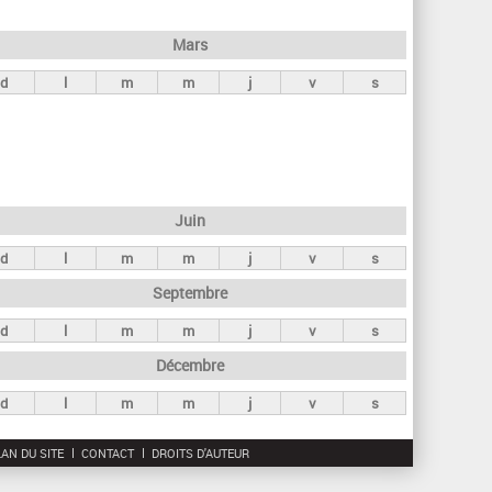
h
e
Mars
r
d
l
m
m
j
v
s
c
h
e
Juin
d
l
m
m
j
v
s
Septembre
d
l
m
m
j
v
s
Décembre
d
l
m
m
j
v
s
AN DU SITE
CONTACT
DROITS D'AUTEUR