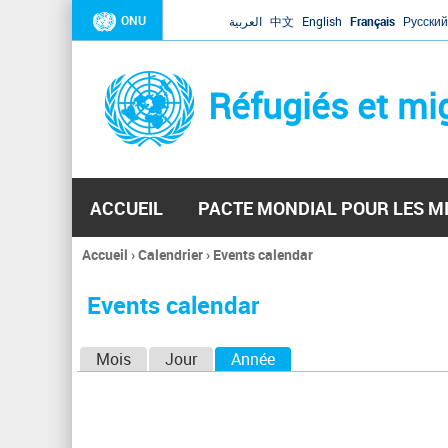
ONU
العربية
中文
English
Français
Русский
Réfugiés et mi
ACCUEIL
PACTE MONDIAL POUR LES M
Accueil
›
Calendrier
›
Events calendar
Vous
êtes
Events calendar
ici
O
Mois
Jour
Année
(onglet actif)
n
g
l