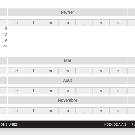
Février
d
l
m
m
j
v
s
5
12
19
26
Mai
d
l
m
m
j
v
s
Août
d
l
m
m
j
v
s
Novembre
d
l
m
m
j
v
s
IONS UNIES
INDEX DE A À Z
PL