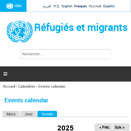
Jump to navigation
ONU
العربية
中文
English
Français
Русский
Español
Réfugiés et migrants
R
F
e
o
c
r
h
e
m
r

u
c
l
h
Accueil
›
Calendrier
›
Events calendar
a
e
Vous
r
i
êtes
r
Events calendar
ici
e
d
Mois
Jour
Année
(onglet actif)
O
e
r
n
e
2025
« Préc.
Suiv. »
g