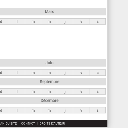
h
e
Mars
r
d
l
m
m
j
v
s
c
h
e
Juin
d
l
m
m
j
v
s
Septembre
d
l
m
m
j
v
s
Décembre
d
l
m
m
j
v
s
AN DU SITE
CONTACT
DROITS D'AUTEUR