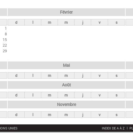
Février
d
l
m
m
j
v
s
1
8
15
22
29
Mai
d
l
m
m
j
v
s
Août
d
l
m
m
j
v
s
Novembre
d
l
m
m
j
v
s
IONS UNIES
INDEX DE A À Z
PL