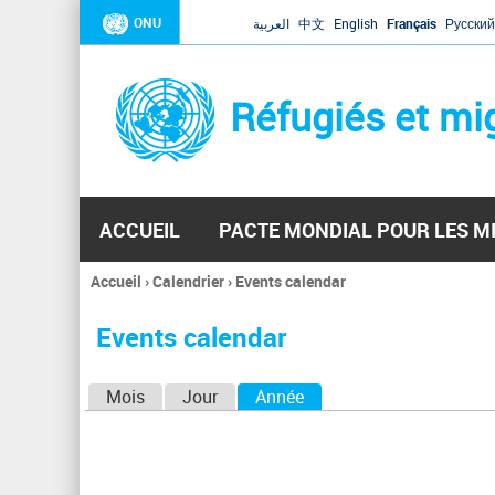
ONU
العربية
中文
English
Français
Русский
Réfugiés et mi
ACCUEIL
PACTE MONDIAL POUR LES M
Accueil
›
Calendrier
›
Events calendar
Vous
êtes
Events calendar
ici
O
Mois
Jour
Année
(onglet actif)
n
g
l