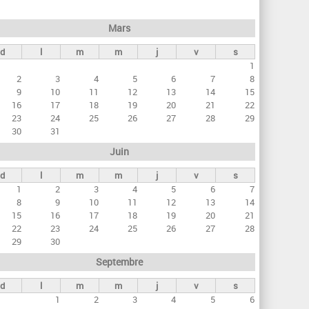
h
e
Mars
r
d
l
m
m
j
v
s
c
1
h
2
3
4
5
6
7
8
e
9
10
11
12
13
14
15
16
17
18
19
20
21
22
23
24
25
26
27
28
29
30
31
Juin
d
l
m
m
j
v
s
1
2
3
4
5
6
7
8
9
10
11
12
13
14
15
16
17
18
19
20
21
22
23
24
25
26
27
28
29
30
Septembre
d
l
m
m
j
v
s
1
2
3
4
5
6