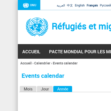
ONU
العربية
中文
English
Français
Русский
Réfugiés et mi
ACCUEIL
PACTE MONDIAL POUR LES M
Accueil
›
Calendrier
›
Events calendar
Vous
êtes
Events calendar
ici
O
Mois
Jour
Année
(onglet actif)
n
g
l