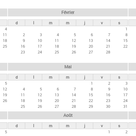
Février
d
l
m
m
j
v
s
4
1
11
2
3
4
5
6
7
8
18
9
10
11
12
13
14
15
25
16
17
18
19
20
21
22
23
24
25
26
27
28
Mai
d
l
m
m
j
v
s
5
1
2
3
12
4
5
6
7
8
9
10
19
11
12
13
14
15
16
17
26
18
19
20
21
22
23
24
25
26
27
28
29
30
31
Août
d
l
m
m
j
v
s
5
1
2