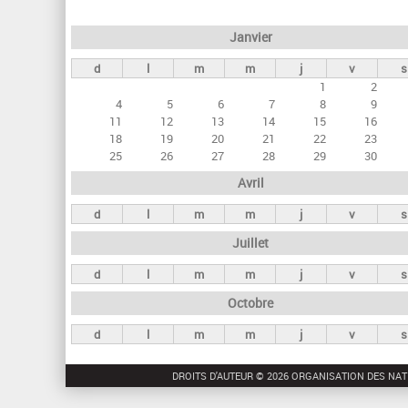
e
Janvier
t
d
l
m
m
j
v
s
s
1
2
p
4
5
6
7
8
9
r
11
12
13
14
15
16
18
19
20
21
22
23
i
25
26
27
28
29
30
n
Avril
c
d
l
m
m
j
v
s
i
Juillet
p
a
d
l
m
m
j
v
s
u
Octobre
x
d
l
m
m
j
v
s
DROITS D'AUTEUR © 2026 ORGANISATION DES NAT