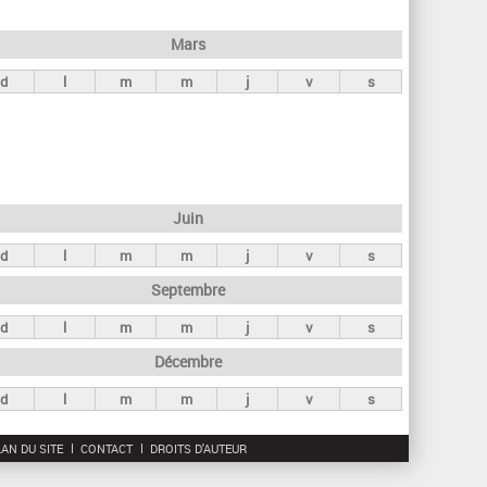
h
e
Mars
r
d
l
m
m
j
v
s
c
h
e
Juin
d
l
m
m
j
v
s
Septembre
d
l
m
m
j
v
s
Décembre
d
l
m
m
j
v
s
AN DU SITE
CONTACT
DROITS D'AUTEUR