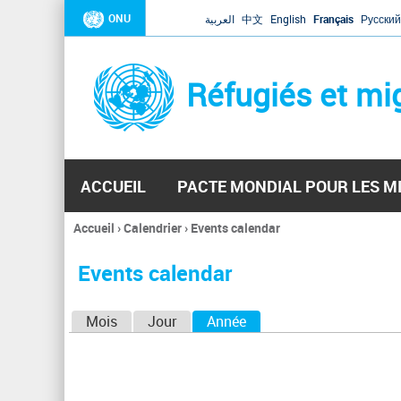
ONU
العربية
中文
English
Français
Русский
Réfugiés et mi
ACCUEIL
PACTE MONDIAL POUR LES M
Accueil
›
Calendrier
›
Events calendar
Vous
êtes
Events calendar
ici
O
Mois
Jour
Année
(onglet actif)
n
g
l