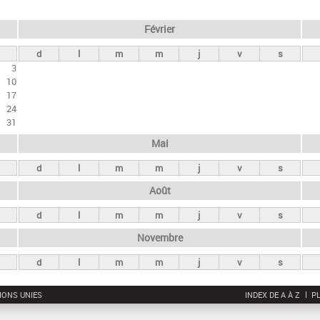
Février
d
l
m
m
j
v
s
3
10
17
24
31
Mai
d
l
m
m
j
v
s
Août
d
l
m
m
j
v
s
Novembre
d
l
m
m
j
v
s
IONS UNIES
INDEX DE A À Z
PL