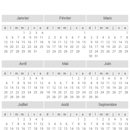
c
l
h
e
e
r
t
Janvier
Février
Mars
c
s
h
d
l
m
m
j
v
s
d
l
m
m
j
v
s
d
l
m
m
j
v
s
p
1
2
3
4
1
1
e
5
6
7
8
9
10
11
2
3
4
5
6
7
8
2
3
4
5
6
7
8
r
12
13
14
15
16
17
18
9
10
11
12
13
14
15
9
10
11
12
13
14
15
i
19
20
21
22
23
24
25
16
17
18
19
20
21
22
16
17
18
19
20
21
22
26
27
28
29
30
31
23
24
25
26
27
28
23
24
25
26
27
28
29
n
30
31
c
Avril
Mai
Juin
i
p
d
l
m
m
j
v
s
d
l
m
m
j
v
s
d
l
m
m
j
v
s
1
2
3
4
5
1
2
3
1
2
3
4
5
6
7
a
6
7
8
9
10
11
12
4
5
6
7
8
9
10
8
9
10
11
12
13
14
u
13
14
15
16
17
18
19
11
12
13
14
15
16
17
15
16
17
18
19
20
21
20
21
22
23
24
25
26
18
19
20
21
22
23
24
22
23
24
25
26
27
28
x
27
28
29
30
25
26
27
28
29
30
31
29
30
Juillet
Août
Septembre
d
l
m
m
j
v
s
d
l
m
m
j
v
s
d
l
m
m
j
v
s
1
2
3
4
5
1
2
1
2
3
4
5
6
6
7
8
9
10
11
12
3
4
5
6
7
8
9
7
8
9
10
11
12
13
13
14
15
16
17
18
19
10
11
12
13
14
15
16
14
15
16
17
18
19
20