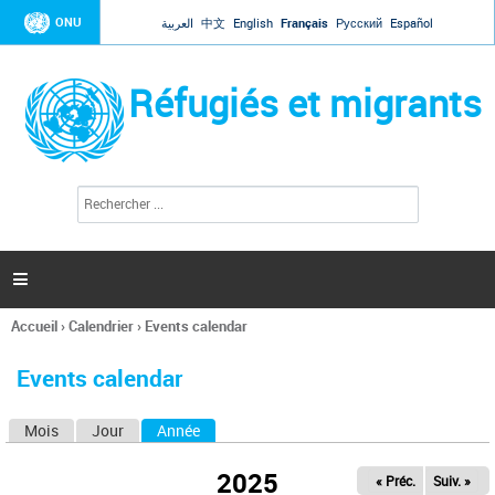
Jump to navigation
ONU
العربية
中文
English
Français
Русский
Español
Réfugiés et migrants
R
F
e
o
c
r
h
e
m
r

u
c
l
h
Accueil
›
Calendrier
›
Events calendar
a
e
Vous
r
i
êtes
r
Events calendar
ici
e
d
Mois
Jour
Année
(onglet actif)
O
e
r
n
e
2025
« Préc.
Suiv. »
g