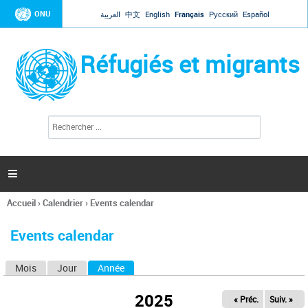
Jump to navigation
ONU
العربية
中文
English
Français
Русский
Español
Réfugiés et migrants
R
F
e
o
c
r
h
e
m
r

u
c
l
h
Accueil
›
Calendrier
›
Events calendar
a
e
Vous
r
i
êtes
r
Events calendar
ici
e
d
Mois
Jour
Année
(onglet actif)
O
e
r
n
e
2025
« Préc.
Suiv. »
g