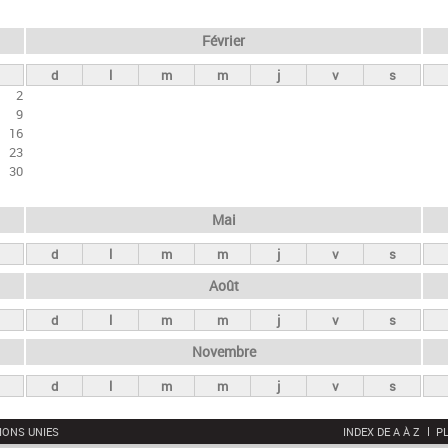
Février
d
l
m
m
j
v
s
2
9
16
23
30
Mai
d
l
m
m
j
v
s
Août
d
l
m
m
j
v
s
Novembre
d
l
m
m
j
v
s
IONS UNIES
INDEX DE A À Z
PL