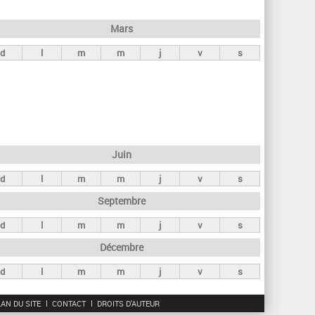
h
e
Mars
r
d
l
m
m
j
v
s
c
h
e
Juin
d
l
m
m
j
v
s
Septembre
d
l
m
m
j
v
s
Décembre
d
l
m
m
j
v
s
AN DU SITE
CONTACT
DROITS D'AUTEUR