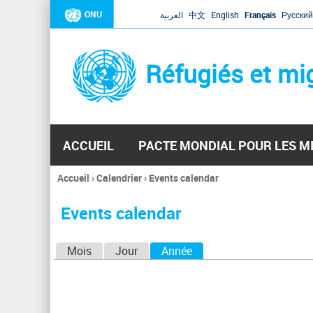
ONU
العربية
中文
English
Français
Русский
Réfugiés et mi
ACCUEIL
PACTE MONDIAL POUR LES M
Accueil
›
Calendrier
›
Events calendar
Vous
êtes
Events calendar
ici
O
Mois
Jour
Année
(onglet actif)
n
g
l