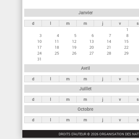
e
Janvier
t
d
l
m
m
j
v
s
s
1
p
3
4
5
6
7
8
r
10
11
12
13
14
15
17
18
19
20
21
22
i
24
25
26
27
28
29
n
31
c
Avril
i
d
l
m
m
j
v
s
p
Juillet
a
d
l
m
m
j
v
s
u
Octobre
x
d
l
m
m
j
v
s
DROITS D'AUTEUR © 2026 ORGANISATION DES NAT