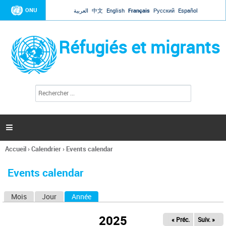
Jump to navigation
ONU
العربية
中文
English
Français
Русский
Español
Réfugiés et migrants
R
F
e
o
c
r
h
e
m
r

u
c
l
h
Accueil
›
Calendrier
›
Events calendar
a
e
Vous
r
i
êtes
r
Events calendar
ici
e
d
Mois
Jour
Année
(onglet actif)
O
e
r
n
e
2025
« Préc.
Suiv. »
g