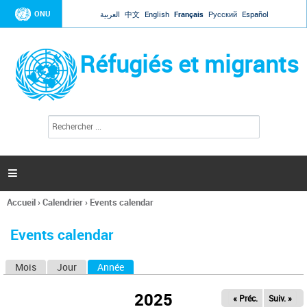
Jump to navigation
ONU
العربية
中文
English
Français
Русский
Español
Réfugiés et migrants
R
F
e
o
c
r
h
e
m
r

u
c
l
h
Accueil
›
Calendrier
›
Events calendar
a
e
Vous
r
i
êtes
r
Events calendar
ici
e
d
Mois
Jour
Année
(onglet actif)
O
e
r
n
e
2025
« Préc.
Suiv. »
g