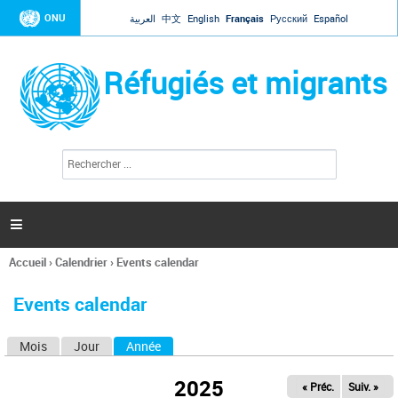
Jump to navigation
ONU
العربية
中文
English
Français
Русский
Español
Réfugiés et migrants
R
F
e
o
c
r
h
e
m
r

u
c
l
h
Accueil
›
Calendrier
›
Events calendar
a
e
Vous
r
i
êtes
r
Events calendar
ici
e
d
Mois
Jour
Année
(onglet actif)
O
e
r
n
e
2025
« Préc.
Suiv. »
g