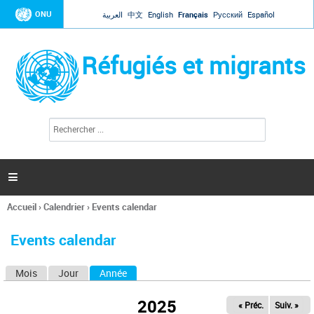
Jump to navigation
ONU
العربية
中文
English
Français
Русский
Español
Réfugiés et migrants
R
F
e
o
c
r
h
e
m
r

u
c
l
h
Accueil
›
Calendrier
›
Events calendar
a
e
Vous
r
i
êtes
r
Events calendar
ici
e
d
Mois
Jour
Année
(onglet actif)
O
e
r
n
e
2025
« Préc.
Suiv. »
g