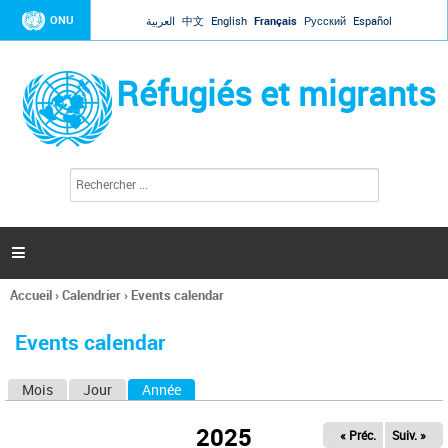
Jump to navigation
ONU
العربية
中文
English
Français
Русский
Español
Réfugiés et migrants
R
F
e
o
c
r
h
e
m
r

u
c
l
h
Accueil
›
Calendrier
›
Events calendar
a
e
Vous
r
i
êtes
r
Events calendar
ici
e
d
Mois
Jour
Année
(onglet actif)
O
e
r
n
e
2025
« Préc.
Suiv. »
g