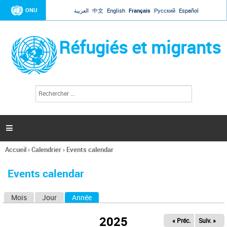
Jump to navigation
ONU
العربية
中文
English
Français
Русский
Español
Réfugiés et migrants
R
F
e
o
c
r
h
e
m
r

u
c
l
h
Accueil
›
Calendrier
›
Events calendar
a
e
Vous
r
i
êtes
r
Events calendar
ici
e
d
Mois
Jour
Année
(onglet actif)
O
e
r
n
e
2025
« Préc.
Suiv. »
g