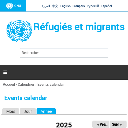
Jump to navigation
ONU
العربية
中文
English
Français
Русский
Español
Réfugiés et migrants
R
F
e
o
c
r
h
e
m
r

u
c
l
h
Accueil
›
Calendrier
›
Events calendar
a
e
Vous
r
i
êtes
r
Events calendar
ici
e
d
Mois
Jour
Année
(onglet actif)
O
e
r
n
e
2025
« Préc.
Suiv. »
g