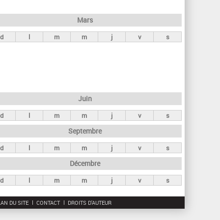
h
e
Mars
r
d
l
m
m
j
v
s
c
h
e
Juin
d
l
m
m
j
v
s
Septembre
d
l
m
m
j
v
s
Décembre
d
l
m
m
j
v
s
AN DU SITE
CONTACT
DROITS D'AUTEUR