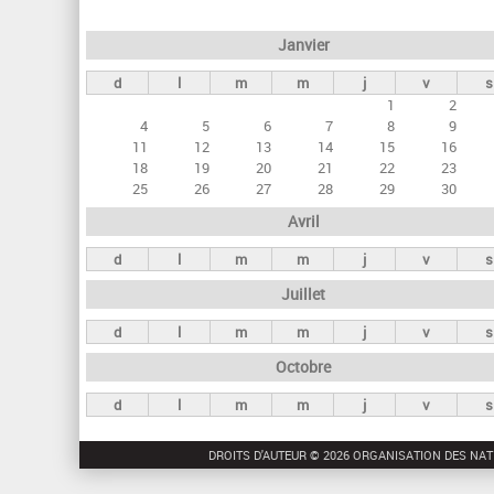
e
Janvier
t
d
l
m
m
j
v
s
s
1
2
p
4
5
6
7
8
9
r
11
12
13
14
15
16
18
19
20
21
22
23
i
25
26
27
28
29
30
n
Avril
c
d
l
m
m
j
v
s
i
Juillet
p
a
d
l
m
m
j
v
s
u
Octobre
x
d
l
m
m
j
v
s
DROITS D'AUTEUR © 2026 ORGANISATION DES NAT