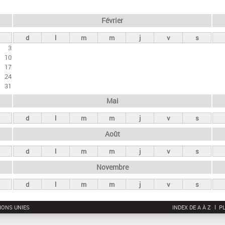
Février
d
l
m
m
j
v
s
3
10
17
24
31
Mai
d
l
m
m
j
v
s
Août
d
l
m
m
j
v
s
Novembre
d
l
m
m
j
v
s
IONS UNIES
INDEX DE A À Z
PL