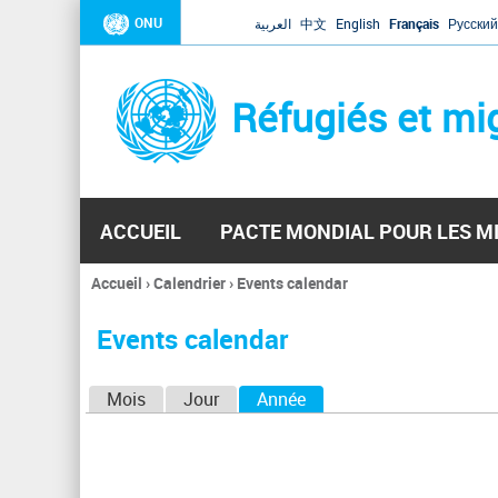
ONU
العربية
中文
English
Français
Русский
Réfugiés et mi
ACCUEIL
PACTE MONDIAL POUR LES M
Accueil
›
Calendrier
›
Events calendar
Vous
êtes
Events calendar
ici
O
Mois
Jour
Année
(onglet actif)
n
g
l